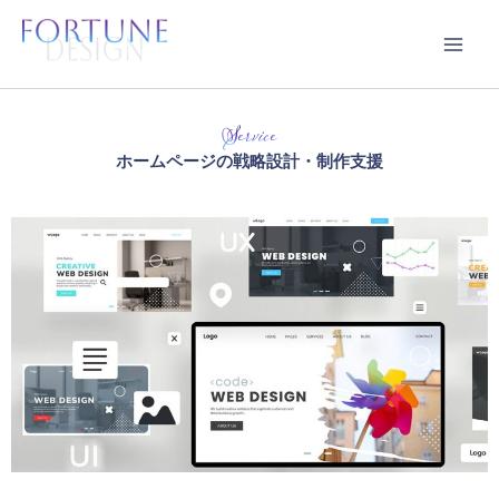
内
容
を
ス
キ
ッ
ホームページの戦略設計・制作支援
プ