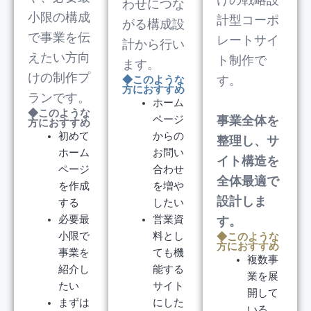
けの戦略設
わせにつな
小限の構成
計型コーポ
がる構成設
で事業を伝
レートサイ
計から行い
えたい方向
ト制作で
ます。
けの制作プ
す。
◆このような
方におすすめ
ランです。
ホーム
◆このような
ページ
事業全体を
方におすすめ
初めて
からの
整理し、サ
ホーム
お問い
イト構造を
ページ
合わせ
全体最適で
を作成
を増や
設計しま
する
したい
必要最
営業資
す。
小限で
料とし
◆このような
方におすすめ
事業を
ても機
複数事
紹介し
能する
業を展
たい
サイト
開して
まずは
にした
いる