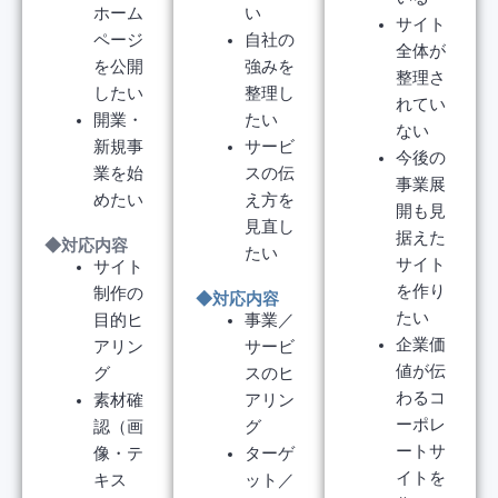
ホーム
い
サイト
ページ
自社の
全体が
を公開
強みを
整理さ
したい
整理し
れてい
開業・
たい
ない
新規事
サービ
今後の
業を始
スの伝
事業展
めたい
え方を
開も見
見直し
据えた
◆対応内容
たい
サイト
サイト
を作り
制作の
◆対応内容
たい
目的ヒ
事業／
企業価
アリン
サービ
値が伝
グ
スのヒ
わるコ
素材確
アリン
ーポレ
認（画
グ
ートサ
像・テ
ターゲ
イトを
キス
ット／