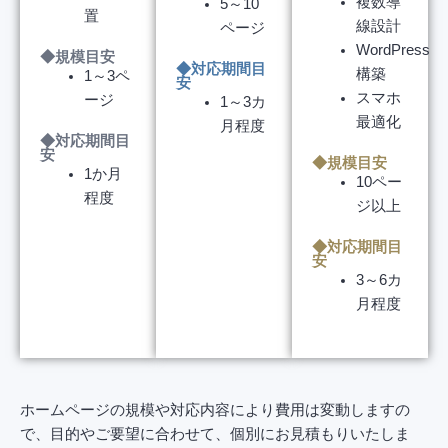
複数導
5～10
置
線設計
ページ
WordPress
◆規模目安
◆対応期間目
構築
1～3ペ
安
スマホ
ージ
1～3カ
最適化
月程度
◆対応期間目
安
◆規模目安
1か月
10ペー
程度
ジ以上
◆対応期間目
安
3～6カ
月程度
ホームページの規模や対応内容により費用は変動しますの
で、目的やご要望に合わせて、個別にお見積もりいたしま